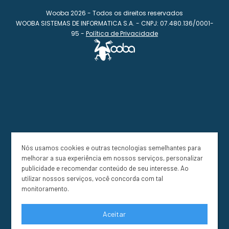
Wooba 2026 - Todos os direitos reservados
WOOBA SISTEMAS DE INFORMATICA S.A. - CNPJ: 07.480.136/0001-
95 -
Política de Privacidade
Nós usamos cookies e outras tecnologias semelhantes para
melhorar a sua experiência em nossos serviços, personalizar
publicidade e recomendar conteúdo de seu interesse. Ao
utilizar nossos serviços, você concorda com tal
monitoramento.
Aceitar