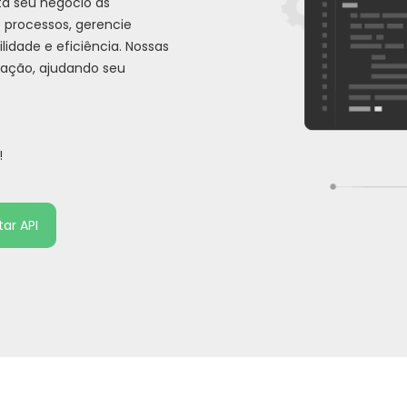
a seu negócio às
 processos, gerencie
idade e eficiência. Nossas
vação, ajudando seu
!
ar API