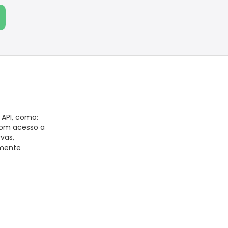
 API, como:
 com acesso a
vas,
lmente